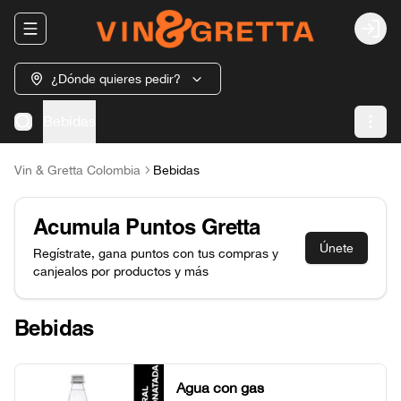
Abrir menu de navegación
Login
¿Dónde quieres pedir?
Bebidas
Vin & Gretta Colombia
Bebidas
Acumula
Puntos Gretta
Únete
Regístrate, gana puntos con tus compras y
canjealos por productos y más
Bebidas
Agua con gas