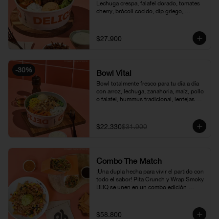
Lechuga crespa, falafel dorado, tomates 
cherry, brócoli cocido, dip griego, 
hummus chipotle, vinagreta de amapola y 
puerro crispy. Sabores intensos y 
frescos, en una versión completamente 
$27.900
vegetariana.
-
30
%
Bowl Vital
Bowl totalmente fresco para tu día a día 
con arroz, lechuga, zanahoria, maíz, pollo 
o falafel, hummus tradicional, lentejas 
crocantes y vinagreta a elección: amapola 
y limón, berenjena y miel mostaza.
$22.330
$31.900
Combo The Match
¡Una dupla hecha para vivir el partido con 
todo el sabor! Pita Crunch y Wrap Smoky 
BBQ se unen en un combo edición 
mundial que combina crocancia, cerdo 
ahumado, toques BBQ y una mezcla de 
ingredientes e que lo hace irresistible. 
$58.800
Disponible por tiempo limitado.