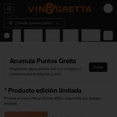
Abrir menu de navegación
Login
¿Dónde quieres pedir?
dos
Wraps
Adiciones
Postres
Bebidas
Despensa
Acumula
Puntos Gretta
Únete
Regístrate, gana puntos con tus compras y
canjealos por productos y más
* Producto edición límitada
Prueba el nuevo Wrap Smoky BBQ, disponible por tiempo
limitado.