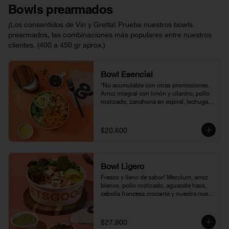
Bowls prearmados
¡Los consentidos de Vin y Gretta! Prueba nuestros bowls
prearmados, las combinaciones más populares entre nuestros
clientes. (400 a 450 gr aprox.)
Bowl Esencial
*No acumulable con otras promociones. 

Arroz integral con limón y cilantro, pollo 
rostizado, zanahoria en espiral, lechuga 
romana, zucchini, pico de gallo y 
vinagreta miel mostaza. Ideal para 
disfrutar una comida completa sin 
$20.600
complicaciones.
Bowl Ligero
Fresco y lleno de sabor! Mezclum, arroz 
blanco, pollo rostizado, aguacate hass, 
cebolla francesa crocante y nuestra nueva 
vinagreta pesto. Ideal para quienes 
buscan una opción fresca, sabrosa y sin 
complicaciones
$27.900