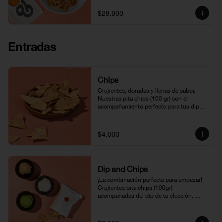
Una combinación llena de sabor, textura y 
el equilibrio perfecto entre lo fresco y lo 
$28.900
indulgente.
Entradas
Chips
Crujientes, doradas y llenas de sabor. 
Nuestras pita chips (100 gr) son el 
acompañamiento perfecto para tus dips o 
bowls. ¡Un clásico que nunca falla!
$4.000
Dip and Chips
¡La combinación perfecta para empezar! 
Crujientes pita chips (100gr) 
acompañadas del dip de tu elección: 
hummus, dip griego, feta o guacamole. 
Una entrada deliciosa y natural que te 
encantará.