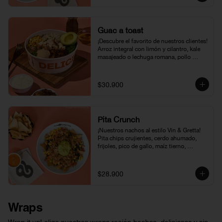
Guac a toast
¡Descubre el favorito de nuestros clientes! 
Arroz integral con limón y cilantro, kale 
masajeado o lechuga romana, pollo 
rostizado, aguacate, maíz tierno, pico de 
gallo recién hecho, hummus cremoso, 
cebolla francesa y vinagreta amapola.
$30.900
Pita Crunch
¡Nuestros nachos al estilo Vin & Gretta! 
Pita chips crujientes, cerdo ahumado, 
frijoles, pico de gallo, maíz tierno, 
guacamole y vinagreta Chipotle & Miel. 
Una combinación llena de sabor, textura y 
el equilibrio perfecto entre lo fresco y lo 
$28.900
indulgente.
Wraps