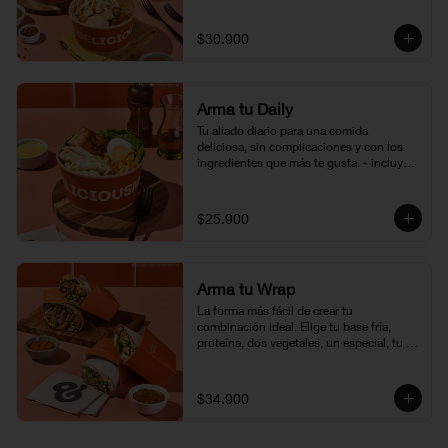
1 crocante, 1 vinagreta. (350 - 400 gr 
aprox.)
$30.900
Arma tu Daily
Tu aliado diario para una comida 
deliciosa, sin complicaciones y con los 
ingredientes que más te gusta. - incluye 
un carbohidrato, una proteína, y 
ensalada. (350 - 400 gr aprox.)
$25.900
Arma tu Wrap
La forma más fácil de crear tu 
combinación ideal. Elige tu base fría, 
proteína, dos vegetales, un especial, tu 
crocante favorito y la vinagreta que más 
te guste. ¡Envuélvelo todo en una tortilla 
y disfruta tu creación! (450gr aprox.)
$34.900