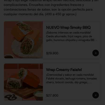
Wrap it up! elige nuestros wraps recién hechos, deliciosos y sin
complicaciones. Envueltos con ingredientes frescos y
combinaciones llenas de sabor, son la opción perfecta para
cualquier momento del día. (400 a 450 gr aprox.)
NUEVO Wrap Smoky BBQ
¡Sabores intensos en cada mordida! 
Cerdo ahumado, frijol negro, pico de 
gallo, hummus chipotle y vinagreta BBQ, 
envueltos en una suave tortilla. Una 
combinación jugosa, ahumada y llena de 
carácter, disponible por tiempo limitado
$29.900
Wrap Creamy Falafel
¡Cremosidad y sabor en cada mordida! 
Falafel dorado, lechuga romana, tomates 
cherry, brócoli cocido, dip griego, 
hummus chipotle, vinagreta de amapola y 
puerro crispy, todo envuelto en una 
suave tortilla. Una opción fresca, llena de 
$27.900
textura y sabor.