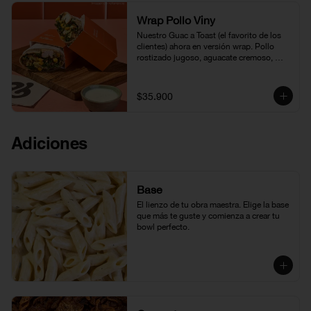
Wrap Pollo Viny
Nuestro Guac a Toast (el favorito de los 
clientes) ahora en versión wrap. Pollo 
rostizado jugoso, aguacate cremoso, 
hummus, maíz tierno, pico de gallo, 
cebolla francesa, y una base de kale 
fresco, todo envuelto en tortilla y bañado 
$35.900
con nuestra vinagreta de amapola. 
Fresco, balanceado y absolutamente 
irresistible.
Adiciones
Base
El lienzo de tu obra maestra. Elige la base 
que más te guste y comienza a crear tu 
bowl perfecto.