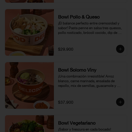
Bowl Pollo & Queso
¡El balance perfecto entre cremosidad y 
sabor! Pasta penne en salsa tres quesos, 
pollo rostizado, brócoli cocido, dip de 
feta, vinagreta miel mostaza y nuestras 
pita chips crocantes. Un bowl cremoso, 
sabroso y hecho para disfrutar sin culpa.
$29.900
Bowl Solomo Viny
¡Una combinación irresistible! Arroz 
blanco, carne marinada, ensalada de 
repollo, mix de semillas, guacamole y 
nuestra vinagreta de pimentones 
rostizados. Un bowl lleno de sabor, con el 
balance perfecto entre lo fresco y lo 
$37.900
sustancioso.
Bowl Vegetariano
¡Sabor y frescura en cada bocado! 