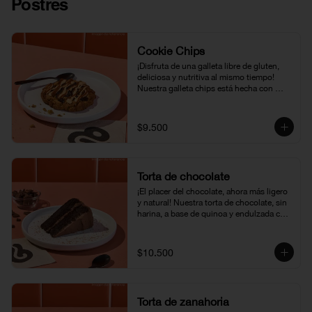
Postres
Cookie Chips
¡Disfruta de una galleta libre de gluten, 
deliciosa y nutritiva al mismo tiempo! 
Nuestra galleta chips está hecha con 
harina de avena, chips de chocolate y 
maní, una combinación perfecta para un 
snack saludable y lleno de sabor.
$9.500
Torta de chocolate
¡El placer del chocolate, ahora más ligero 
y natural! Nuestra torta de chocolate, sin 
harina, a base de quinoa y endulzada con 
panela, te permite disfrutar de todo el 
sabor del chocolate con un toque más 
saludable y natural. ¡Una delicia para 
$10.500
cualquier momento del día!
Torta de zanahoria