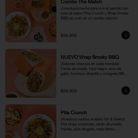
Combo The Match
¡Una dupla hecha para vivir el partido con 
todo el sabor! Pita Crunch y Wrap Smoky 
BBQ se unen en un combo edición 
mundial que combina crocancia, cerdo 
ahumado, toques BBQ y una mezcla de 
ingredientes e que lo hace irresistible. 
$58.800
Disponible por tiempo limitado.
NUEVO Wrap Smoky BBQ
¡Sabores intensos en cada mordida! 
Cerdo ahumado, frijol negro, pico de 
gallo, hummus chipotle y vinagreta BBQ, 
envueltos en una suave tortilla. Una 
combinación jugosa, ahumada y llena de 
carácter, disponible por tiempo limitado
$29.900
Pita Crunch
¡Nuestros nachos al estilo Vin & Gretta! 
Pita chips crujientes, cerdo ahumado, 
frijoles, pico de gallo, maíz tierno, 
guacamole y vinagreta Chipotle & Miel. 