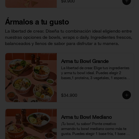
$9.900
Ármalos a tu gusto
La libertad de crear. Diseña tu combinación ideal eligiendo entre
nuestras opciones de bowls, wraps o daily. Ingredientes frescos,
balanceados y llenos de sabor para disfrutar a tu manera.
Arma tu Bowl Grande
La libertad de crear. Elige tus ingredientes 
y arma tu bowl ideal. Puedes elegir 2 
bases,1 proteína, 3 vegetales, 1 especial, 
1 crocante y 1 vinagreta. (450 - 500 gr 
aprox.)
$34.900
Arma tu Bowl Mediano
¡Tu bowl, tu sabor! Ponte creativo 
armando tu bowl mediano como más te 
gusta. Puedes elegir 1 base fría, 1 base 
caliente, 1 proteína, 1 vegetal, 1 especial, 