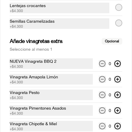
Lentejas crocantes
+
$4.300
Semillas Caramelizadas
+
$4.300
Añade vinagretas extra
Opcional
Seleccione al menos 1
NUEVA Vinagreta BBQ 2
0
Conócenos
+
$4.300
Vinagreta Amapola Limón
Sedes
0
+
$4.300
Política de devolución
Vinagreta Pesto
0
Términos y condiciones
+
$4.300
Política de privacidad
Vinagreta Pimentones Asados
0
+
$4.300
Redes sociales
Vinagreta Chipotle & Miel
0
+
$4.300
Instagram