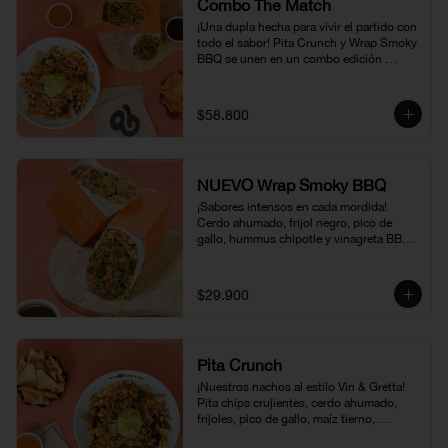
Combo The Match
¡Una dupla hecha para vivir el partido con 
todo el sabor! Pita Crunch y Wrap Smoky 
BBQ se unen en un combo edición 
mundial que combina crocancia, cerdo 
ahumado, toques BBQ y una mezcla de 
ingredientes e que lo hace irresistible. 
$58.800
Disponible por tiempo limitado.
NUEVO Wrap Smoky BBQ
¡Sabores intensos en cada mordida! 
Cerdo ahumado, frijol negro, pico de 
gallo, hummus chipotle y vinagreta BBQ, 
envueltos en una suave tortilla. Una 
combinación jugosa, ahumada y llena de 
carácter, disponible por tiempo limitado
$29.900
Pita Crunch
¡Nuestros nachos al estilo Vin & Gretta! 
Pita chips crujientes, cerdo ahumado, 
frijoles, pico de gallo, maíz tierno, 
guacamole y vinagreta Chipotle & Miel. 