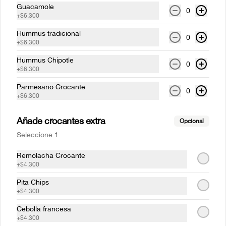
Guacamole
0
+
$6.300
$21.900
Hummus tradicional
0
+
$6.300
Hummus Chipotle
Falafel
0
+
$6.300
Masa lista para hacer falafel y calmar el 
antojo. (460gr)
Parmesano Crocante
0
+
$6.300
$21.900
Añade crocantes extra
Opcional
Seleccione 1
Vinagretas
Remolacha Crocante
Dale frescura a tus platos con nuestras 
+
$4.300
Vinagretas. (240gr)
Pita Chips
+
$4.300
$21.900
Cebolla francesa
+
$4.300