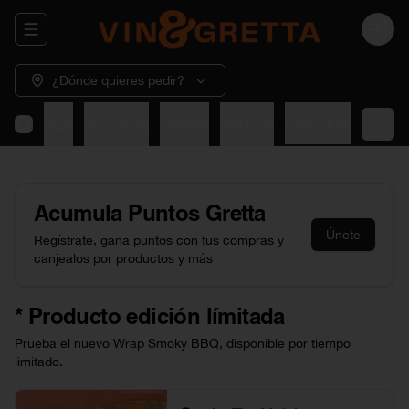
Abrir menu de navegación
Login
¿Dónde quieres pedir?
dos
Wraps
Adiciones
Postres
Bebidas
Despensa
Acumula
Puntos Gretta
Únete
Regístrate, gana puntos con tus compras y
canjealos por productos y más
* Producto edición límitada
Prueba el nuevo Wrap Smoky BBQ, disponible por tiempo
limitado.