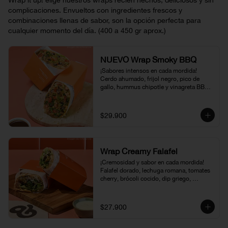
Wrap it up! elige nuestros wraps recién hechos, deliciosos y sin
complicaciones. Envueltos con ingredientes frescos y
combinaciones llenas de sabor, son la opción perfecta para
cualquier momento del día. (400 a 450 gr aprox.)
NUEVO Wrap Smoky BBQ
¡Sabores intensos en cada mordida! 
Cerdo ahumado, frijol negro, pico de 
gallo, hummus chipotle y vinagreta BBQ, 
envueltos en una suave tortilla. Una 
combinación jugosa, ahumada y llena de 
carácter, disponible por tiempo limitado
$29.900
Wrap Creamy Falafel
¡Cremosidad y sabor en cada mordida! 
Falafel dorado, lechuga romana, tomates 
cherry, brócoli cocido, dip griego, 
hummus chipotle, vinagreta de amapola y 
puerro crispy, todo envuelto en una 
suave tortilla. Una opción fresca, llena de 
$27.900
textura y sabor.