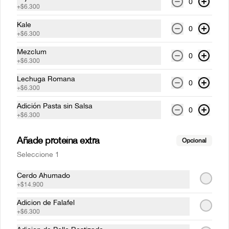
0
+
$6.300
Kale
0
+
$6.300
$7.500
Mezclum
0
+
$6.300
Bretaña
Lechuga Romana
0
Un clásico refrescante que nunca falla
+
$6.300
Adición Pasta sin Salsa
0
+
$6.300
$6.500
Añade proteína extra
Opcional
Seleccione 1
Elige tu H2O
Cerdo Ahumado
Acompaña tu plato con tu sabor favorito
+
$14.900
Adicion de Falafel
+
$6.300
$7.900