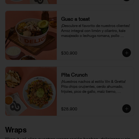
Guac a toast
¡Descubre el favorito de nuestros clientes! 
Arroz integral con limón y cilantro, kale 
masajeado o lechuga romana, pollo 
rostizado, aguacate, maíz tierno, pico de 
gallo recién hecho, hummus cremoso, 
cebolla francesa y vinagreta amapola.
$30.900
Pita Crunch
¡Nuestros nachos al estilo Vin & Gretta! 
Pita chips crujientes, cerdo ahumado, 
frijoles, pico de gallo, maíz tierno, 
guacamole y vinagreta Chipotle & Miel. 
Una combinación llena de sabor, textura y 
el equilibrio perfecto entre lo fresco y lo 
$28.900
indulgente.
Wraps