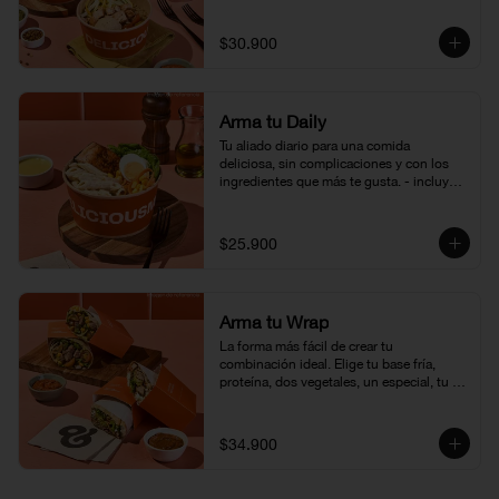
1 crocante, 1 vinagreta. (350 - 400 gr 
aprox.)
$30.900
Arma tu Daily
Tu aliado diario para una comida 
deliciosa, sin complicaciones y con los 
ingredientes que más te gusta. - incluye 
un carbohidrato, una proteína, y 
ensalada. (350 - 400 gr aprox.)
$25.900
Arma tu Wrap
La forma más fácil de crear tu 
combinación ideal. Elige tu base fría, 
proteína, dos vegetales, un especial, tu 
crocante favorito y la vinagreta que más 
te guste. ¡Envuélvelo todo en una tortilla 
y disfruta tu creación! (450gr aprox.)
$34.900