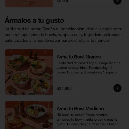
$9.900
Ármalos a tu gusto
La libertad de crear. Diseña tu combinación ideal eligiendo entre
nuestras opciones de bowls, wraps o daily. Ingredientes frescos,
balanceados y llenos de sabor para disfrutar a tu manera.
Arma tu Bowl Grande
La libertad de crear. Elige tus ingredientes 
y arma tu bowl ideal. Puedes elegir 2 
bases,1 proteína, 3 vegetales, 1 especial, 
1 crocante y 1 vinagreta. (450 - 500 gr 
aprox.)
$34.900
Arma tu Bowl Mediano
¡Tu bowl, tu sabor! Ponte creativo 
armando tu bowl mediano como más te 
gusta. Puedes elegir 1 base fría, 1 base 
caliente, 1 proteína, 1 vegetal, 1 especial, 