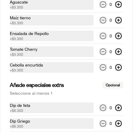
Aguacate
0
+
$5.300
Maíz tierno
0
$9.900
+
$5.300
Ensalada de Repollo
0
+
$5.300
Despensa
Tomate Cherry
0
+
$5.300
Crocantes
Cebolla encurtida
0
Llévate a casa el sabor de Vin y Gretta y 
+
$5.300
mejora tus comidas con un toque 
crocante. (150gr)
Añade especiales extra
Opcional
Seleccione al menos 1
$21.900
Dip de feta
0
+
$6.300
Esparcible
Dip Griego
Un poco de cremosidad lleva tus platos a 
0
+
$6.300
otro nivel.