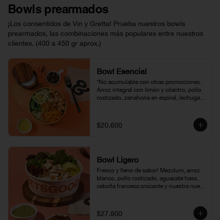
Bowls prearmados
¡Los consentidos de Vin y Gretta! Prueba nuestros bowls
prearmados, las combinaciones más populares entre nuestros
clientes. (400 a 450 gr aprox.)
Bowl Esencial
*No acumulable con otras promociones. 

Arroz integral con limón y cilantro, pollo 
rostizado, zanahoria en espiral, lechuga 
romana, zucchini, pico de gallo y 
vinagreta miel mostaza. Ideal para 
disfrutar una comida completa sin 
$20.600
complicaciones.
Bowl Ligero
Fresco y lleno de sabor! Mezclum, arroz 
blanco, pollo rostizado, aguacate hass, 
cebolla francesa crocante y nuestra nueva 
vinagreta pesto. Ideal para quienes 
buscan una opción fresca, sabrosa y sin 
complicaciones
$27.900