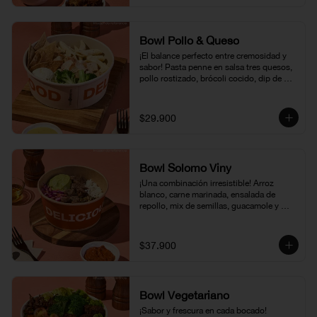
Bowl Pollo & Queso
¡El balance perfecto entre cremosidad y 
sabor! Pasta penne en salsa tres quesos, 
pollo rostizado, brócoli cocido, dip de 
feta, vinagreta miel mostaza y nuestras 
pita chips crocantes. Un bowl cremoso, 
sabroso y hecho para disfrutar sin culpa.
$29.900
Bowl Solomo Viny
¡Una combinación irresistible! Arroz 
blanco, carne marinada, ensalada de 
repollo, mix de semillas, guacamole y 
nuestra vinagreta de pimentones 
rostizados. Un bowl lleno de sabor, con el 
balance perfecto entre lo fresco y lo 
$37.900
sustancioso.
Bowl Vegetariano
¡Sabor y frescura en cada bocado! 