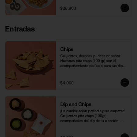
Una combinación llena de sabor, textura y 
el equilibrio perfecto entre lo fresco y lo 
$28.900
indulgente.
Entradas
Chips
Crujientes, doradas y llenas de sabor. 
Nuestras pita chips (100 gr) son el 
acompañamiento perfecto para tus dips o 
bowls. ¡Un clásico que nunca falla!
$4.000
Dip and Chips
¡La combinación perfecta para empezar! 
Crujientes pita chips (100gr) 
acompañadas del dip de tu elección: 
hummus, dip griego, feta o guacamole. 
Una entrada deliciosa y natural que te 
encantará.