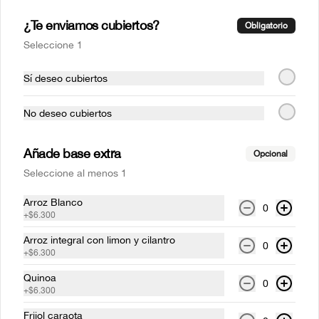
¡Textura esponjosa, sabor inigualable! 
Nuestra torta de zanahoria es una 
¿Te enviamos cubiertos?
Obligatorio
verdadera joya de la repostería. Date este 
gusto.
Seleccione 1
$9.500
Sí deseo cubiertos
No deseo cubiertos
Bebidas
Añade base extra
Opcional
Agua con gas
Seleccione al menos 1
Pura, refrescante, esencial.
Arroz Blanco
0
+
$6.300
Arroz integral con limon y cilantro
$7.500
0
+
$6.300
Quinoa
0
Agua sin gas
+
$6.300
Ligera y refrescante
Frijol caraota