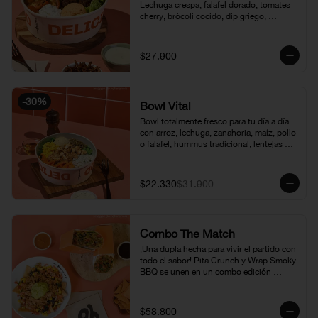
Lechuga crespa, falafel dorado, tomates 
cherry, brócoli cocido, dip griego, 
hummus chipotle, vinagreta de amapola y 
puerro crispy. Sabores intensos y 
frescos, en una versión completamente 
$27.900
vegetariana.
-
30
%
Bowl Vital
Bowl totalmente fresco para tu día a día 
con arroz, lechuga, zanahoria, maíz, pollo 
o falafel, hummus tradicional, lentejas 
crocantes y vinagreta a elección: amapola 
y limón, berenjena y miel mostaza.
$22.330
$31.900
Combo The Match
¡Una dupla hecha para vivir el partido con 
todo el sabor! Pita Crunch y Wrap Smoky 
BBQ se unen en un combo edición 
mundial que combina crocancia, cerdo 
ahumado, toques BBQ y una mezcla de 
ingredientes e que lo hace irresistible. 
$58.800
Disponible por tiempo limitado.