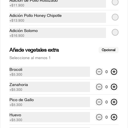
Adicion de Pollo Rostizado
+
$11.900
Kombucha
Adición Pollo Honey Chipotle
+
$13.900
Acompaña tu plato con tu sabor favorito
Adición Solomo
+
$16.900
$11.900
Añade vegetales extra
Opcional
Seleccione al menos 1
Soda Hatsu
Brocoli
0
Acompaña tu plato con tu sabor favorito
+
$5.300
Zanahoria
0
+
$5.300
$7.900
Pico de Gallo
0
+
$5.300
Huevo
0
Té Hatsu
+
$5.300
Acompaña tu plato con tu sabor favorito