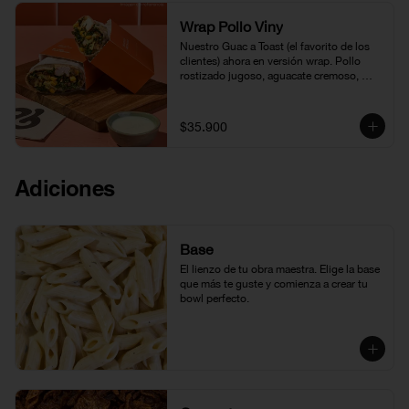
Wrap Pollo Viny
Nuestro Guac a Toast (el favorito de los 
clientes) ahora en versión wrap. Pollo 
rostizado jugoso, aguacate cremoso, 
hummus, maíz tierno, pico de gallo, 
cebolla francesa, y una base de kale 
fresco, todo envuelto en tortilla y bañado 
$35.900
con nuestra vinagreta de amapola. 
Fresco, balanceado y absolutamente 
irresistible.
Adiciones
Base
El lienzo de tu obra maestra. Elige la base 
que más te guste y comienza a crear tu 
bowl perfecto.